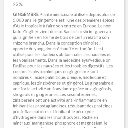
95 %.
GINGEMBRE
Plante médicinale utilisée depuis plus de
5 000 ans, le gingembre est l’une des premières épices
d’Asie tropicale à faire son entrée en Europe. Le nom
latin Zingiber vient du mot Sanscrit « shrin- gavera »
qui signifie « en forme de bois de cerf » relatif à son
rhizome branchu. Dans la conception chinoise, il
apporte du yang, donc réchauffe et tonifie. Il est
utilisé pour les douleurs abdominales, les nausées et
les vomissements. Dans la médecine ayurvédique on
l’utilise pour les nausées et les troubles digestifs. Les
composés phytochimiques du gingembre sont
nombreux : acide palmitique, oléique, linoléique et
caprique, les zinzibérènes et gingérol. Le gingembre a
une forte activité antioxydante grâce aux gingérols,
shogaols et gingérones. Les sesquiterpènes,
zinzibérène ont une activité anti-inflammatoire en
inhibant les prostaglandines, réduisant des protéines
pro-inflammatoires et inhibant le péroxyde
d’hydrogène dans les chondrocytes.. Riche en
minéraux, manganèse, phosphore et magnésium, le