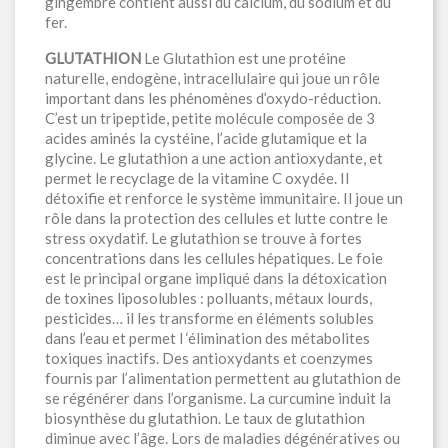
gingembre contient aussi du calcium, du sodium et du
fer.
GLUTATHION
Le Glutathion est une protéine
naturelle, endogène, intracellulaire qui joue un rôle
important dans les phénomènes d’oxydo-réduction.
C’est un tripeptide, petite molécule composée de 3
acides aminés la cystéine, l’acide glutamique et la
glycine. Le glutathion a une action antioxydante, et
permet le recyclage de la vitamine C oxydée. Il
détoxifie et renforce le système immunitaire. Il joue un
rôle dans la protection des cellules et lutte contre le
stress oxydatif. Le glutathion se trouve à fortes
concentrations dans les cellules hépatiques. Le foie
est le principal organe impliqué dans la détoxication
de toxines liposolubles : polluants, métaux lourds,
pesticides… il les transforme en éléments solubles
dans l’eau et permet l ‘élimination des métabolites
toxiques inactifs. Des antioxydants et coenzymes
fournis par l’alimentation permettent au glutathion de
se régénérer dans l’organisme. La curcumine induit la
biosynthèse du glutathion. Le taux de glutathion
diminue avec l’âge. Lors de maladies dégénératives ou