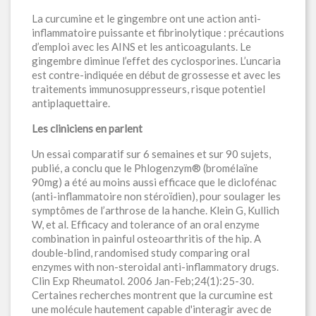
La curcumine et le gingembre ont une action anti-
inflammatoire puissante et fibrinolytique : précautions
d’emploi avec les AINS et les anticoagulants. Le
gingembre diminue l’effet des cyclosporines. L’uncaria
est contre-indiquée en début de grossesse et avec les
traitements immunosuppresseurs, risque potentiel
antiplaquettaire.
Les cliniciens en parlent
Un essai comparatif sur 6 semaines et sur 90 sujets,
publié, a conclu que le Phlogenzym® (bromélaïne
90mg) a été au moins aussi efficace que le diclofénac
(anti-inflammatoire non stéroïdien), pour soulager les
symptômes de l’arthrose de la hanche. Klein G, Kullich
W, et al. Efficacy and tolerance of an oral enzyme
combination in painful osteoarthritis of the hip. A
double-blind, randomised study comparing oral
enzymes with non-steroidal anti-inflammatory drugs.
Clin Exp Rheumatol. 2006 Jan-Feb;24(1):25-30.
Certaines recherches montrent que la curcumine est
une molécule hautement capable d'interagir avec de