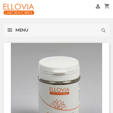
shopping_cart

MENU
