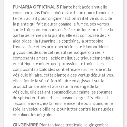
FUMARIA OFFICINALIS
Plante herbacée annuelle
commune dans l’hémisphère Nord. son nom « fumée de
terre » aurait pour origine l’action irritative du suc de
la plante qui fait pleurer comme la fumée. ses vertus
sur le foie sont connues en Grèce antique. on utilise la
partie aérienne de la plante. elle est composée de : •
alcaloïdes : la fumarine, la coptisine, la protopine,
l’hydrastine et les protoberbérines. • Flavonoïdes :
glycosides de quercétine, rutine, isoquercitrine. •
composants amers : acide malique, citrique cinnamique
et caféique. • minéraux : potassium. • tanins. Les
composants alcaloïdes sont efficaces sur le foie et la
vésicule biliaire. cette plante a des vertus dépuratives,
elle stimule la sécrétion biliaire en agissant sur la
production de bile et aussi sur la vidange de la
vésicule. elle est antispasmodique : calme les spasmes
du sphincter d’oddi et les spasmes digestifs. elle est
recommandée chez la femme enceinte pour stimuler le
foie, la vésicule biliaire, pour lutter contre les nausées
et calmer les migraines.
GINGEMBRE
Plante vivace tropicale, le gingembre