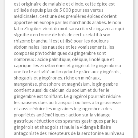
est originaire de malaisie et d’inde. cette épice est
utilisée depuis plus de 5 000 pour ses vertus
médicinales. c’est une des premières épices d’orient
apportée en europe par les marchands arabes. le nom
latin Zingiber vient du mot sanscrit « shringavera » qui
signifie « en forme de bois de cerf » relatif à son
rhizome branchu. il est utilisé pour les douleurs
abdominales, les nausées et les vomissements. les
composés phytochimiques du gingembre sont
nombreux : acide palmitique, oléique, linoléique et
caprique, les zinzibérènes et gingérol. le gingembre a
une forte activité antioxydante grâce aux gingérols,
shogaols et gingérones. riche en minéraux,
manganèse, phosphore et magnésium, le gingembre
contient aussi du calcium, du sodium et du fer le
gingembre est tonifiant. Le gingérol pourrait réduire
les nausées dues au transport ou liées à la grossesse
et aussi réduire les migraines le gingembre a des
propriétés antiémétiques : action sur la vidange
gastrique réduction des spasmes gastriques par les
gingérols et shaogols stimule la vidange biliaire
antagoniste des récepteurs de la sérotonine au niveau