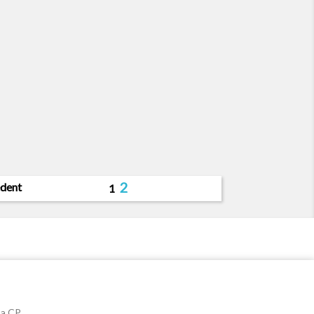
2
dent
1
sa CP