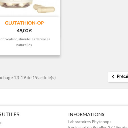

Aperçu rapide
GLUTATHION-OP
Prix
49,00 €
ntioxydant, stimule les défenses
naturelles

Précé
ichage 13-19 de 19 article(s)
S UTILES
INFORMATIONS
Laboratoires Phytonops
on
Boulevard de Perolles 37 / Sorefi