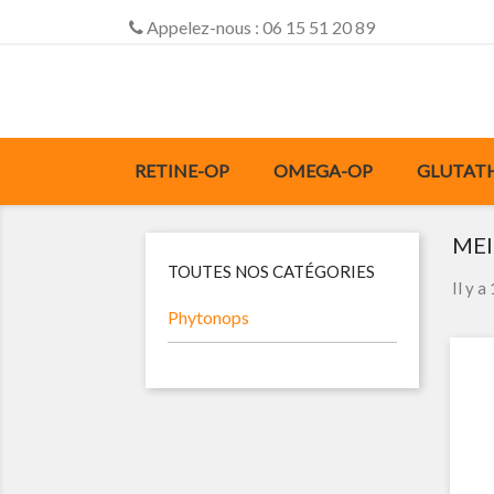
Appelez-nous :
06 15 51 20 89
RETINE-OP
OMEGA-OP
GLUTAT
MEI
TOUTES NOS CATÉGORIES
Il y a
Phytonops