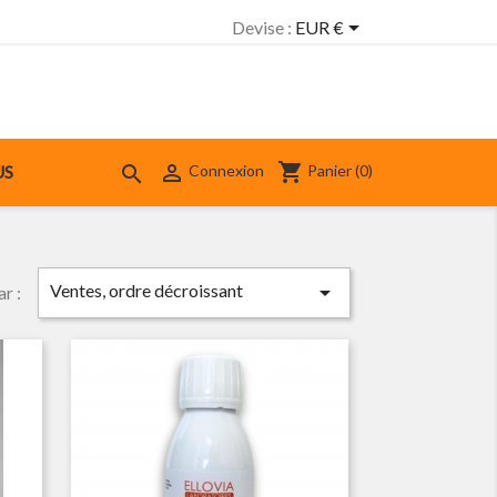

Devise :
EUR €
shopping_cart


Panier
(0)
US
Connexion
Ventes, ordre décroissant

ar :