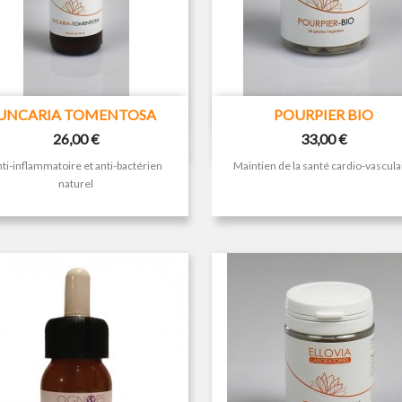


Aperçu rapide
Aperçu rapide
UNCARIA TOMENTOSA
POURPIER BIO
Prix
Prix
26,00 €
33,00 €
ti-inflammatoire et anti-bactérien
Maintien de la santé cardio-vascula
naturel