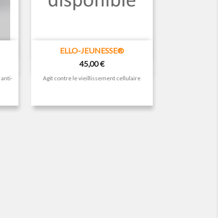

Aperçu rapide
ELLO-JEUNESSE®
Prix
45,00 €
anti-
Agit contre le vieillissement cellulaire
.