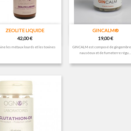


Aperçu rapide
Aperçu rapide
ZEOLITE LIQUIDE
GINCALM®
Prix
Prix
42,00 €
19,00 €
ine les métaux lourds et les toxines
GINCALM est composé de gingembre 
nauséeux et de fumeterre régu..