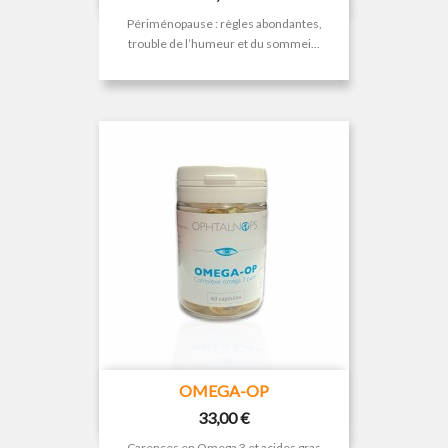
Périménopause : règles abondantes,
trouble de l’humeur et du sommei...
OMEGA-OP
Prix
33,00 €
Carences en Omega 3 et acides gras