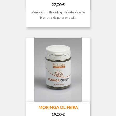
Prix
27,00 €
Ménovia améliore la qualité de vie et le
bien être de part son acti...
MORINGA OLIFEIRA
Prix
19,00 €