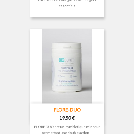
essentiels
FLORE-DUO
Prix
19,50 €
FLORE DUO est un symbiotique minceur
permettant une double action ...