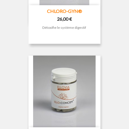
CHLORO-GYN®
Prix
26,00 €
Détoxifie le système digestif